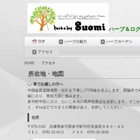
ハーブ＆ロ
TOP
ハーブの魅力
ハーブガーデン
アクセス
HOME
>
アクセス
所在地・地図
車でお越しの方へ
中国縦貫道路滝野・社ICを下車し175号線を北上します。西脇市で4
線に入り、青垣方面に進みます。
多可町中区に入り、たいこ弁当の高岸交差点を左折します。そこか
１．６㎞ほどでスオミの看板があり、右折してください。
住所
〒679-1102 兵庫県多可郡多可町中区安楽田９８０－４５
ＴＥＬ 0795-32-4113 ＦＡＸ 0795-20-3018